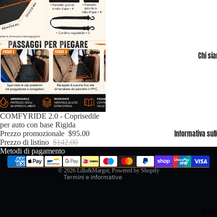
Chi si
Informativa sui rimborsi
In offerta
COMFYRIDE 2.0 - Coprisedile
Informativa sulla privacy
per auto con base Rigida
Informativa sull
Prezzo promozionale
Termini e condizioni del servizio
$95.00
Prezzo di listino
$142.00
Informativa sulle spedizioni
Metodi di pagamento
Recapiti
© 2026
Lillo&Margot
, Powered by Shopify
Termini e informative
Contat