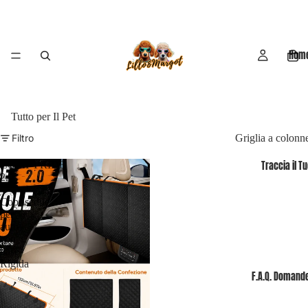
Hom
Tutto per Il Pet
Filtro
Griglia a colonn
COMFYRIDE
Traccia il T
2.0
-
Coprisedile
per
auto
con
base
Rigida
F.A.Q. Domande