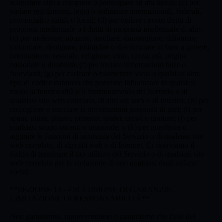
sollecitare altri a compiere o partecipare ad atti illeciti; (c) per
violare regolamenti, leggi o ordinanze internazionali, federali,
provinciali o statali o locali; (d) per violare i nostri diritti di
proprietà intellettuale o i diritti di proprietà intellettuale di altri;
(e) per molestare, abusare, insultare, danneggiare, diffamare,
calunniare, denigrare, intimidire o discriminare in base a genere,
orientamento sessuale, religione, etnia, razza, età, origine
nazionale o disabilità; (f) per inviare informazioni false o
fuorvianti; (g) per caricare o trasmettere virus o qualsiasi altro
tipo di codice dannoso che potrebbe influenzare in qualsiasi
modo la funzionalità o il funzionamento del Servizio o di
qualsiasi sito web correlato, di altri siti web o di Internet; (h) per
raccogliere o tracciare le informazioni personali di altri; (i) per
spam, phish, pharm, pretesto, spider, crawl o grattare; (j) per
qualsiasi scopo osceno o immorale; o (k) per interferire o
aggirare le funzioni di sicurezza del Servizio o di qualsiasi sito
web correlato, di altri siti web o di Internet. Ci riserviamo il
diritto di terminare il tuo utilizzo del Servizio o di qualsiasi sito
web correlato per la violazione di uno qualsiasi degli utilizzi
vietati.
**SEZIONE 13 - ESCLUSIONE DI GARANZIE;
LIMITAZIONE DI RESPONSABILITÀ**
Non garantiamo, rappresentiamo o garantiamo che l'uso del