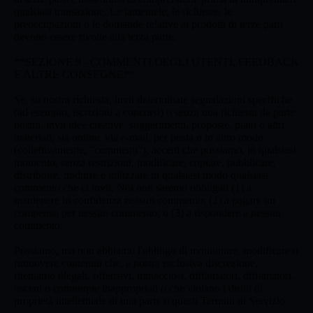
qualsiasi transazione. Le lamentele, le richieste, le
preoccupazioni o le domande relative ai prodotti di terze parti
devono essere rivolte alla terza parte.
**SEZIONE 9 - COMMENTI DEGLI UTENTI, FEEDBACK
E ALTRE CONSEGNE**
Se, su nostra richiesta, invii determinate segnalazioni specifiche
(ad esempio, iscrizioni a concorsi) o senza una richiesta da parte
nostra, invii idee creative, suggerimenti, proposte, piani o altri
materiali, sia online, via e-mail, per posta o in altro modo
(collettivamente, "commenti"), accetti che possiamo, in qualsiasi
momento, senza restrizioni, modificare, copiare, pubblicare,
distribuire, tradurre e utilizzare in qualsiasi modo qualsiasi
commento che ci invii. Noi non saremo obbligati (1) a
mantenere in confidenza nessun commento; (2) a pagare un
compenso per nessun commento; o (3) a rispondere a nessun
commento.
Possiamo, ma non abbiamo l'obbligo di monitorare, modificare o
rimuovere contenuti che, a nostra esclusiva discrezione,
riteniamo illegali, offensivi, minacciosi, diffamatori, diffamatori,
osceni o comunque inappropriati o che violano i diritti di
proprietà intellettuale di una parte o questi Termini di Servizio.