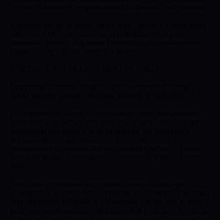
con cui gli strumenti vengono forniti dai fornitori terzi pertinenti.
Potremmo anche, in futuro, offrire nuovi servizi e/o funzionalità
attraverso il sito web (compresa la pubblicazione di nuovi
strumenti e risorse). Tali nuove funzionalità e/o servizi saranno
soggetti anche a questi Termini di Servizio.
**SEZIONE 8 - COLLEGAMENTI A TERZI**
Determinati contenuti, prodotti e servizi disponibili tramite il
nostro Servizio possono includere materiali di terze parti.
I collegamenti a siti web di terze parti su questo sito possono
indirizzarti a siti web di terze parti non affiliati a noi. Non siamo
responsabili dell'esame o della valutazione del contenuto o
dell'accuratezza e non garantiamo né avremo alcuna
responsabilità o responsabilità per materiali o siti web di terze
parti o per qualsiasi altro materiale, prodotto o servizio di terze
parti.
Non siamo responsabili per eventuali danni o danni legati
all'acquisto o all'uso di beni, servizi, risorse, contenuti o qualsiasi
altra transazione effettuata in connessione con siti web di terze
parti. Si prega di esaminare attentamente le politiche e le pratiche
di terze parti e assicurarsi di comprenderle prima di intraprendere