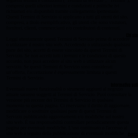
seguenti termini e condizioni ("Termini di servizio", "Termini"),
compresi quelli ulteriori termini e condizioni e politiche ivi
richiamati e/o disponibili tramite collegamento ipertestuale.
Questi Termini di Servizio si applicano a tutti gli utenti del sito,
compresi, a titolo esemplificativo, gli utenti che sono visitatori,
fornitori, clienti, commercianti e/o contributori di contenuti.
Chi si
Leggi attentamente questi Termini di Servizio prima di accedere
o utilizzare il nostro sito web. Accedendo o utilizzando qualsiasi
parte del sito, accetti di essere vincolato da questi Termini di
Servizio. Se non accetti tutti i termini e le condizioni di questo
accordo, non puoi accedere al sito web o utilizzare alcun
servizio. Se questi Termini di Servizio sono considerati
un'offerta, l'accettazione è espressamente limitata a questi
Termini di Servizio.
Informativa sull
Eventuali nuove funzionalità o strumenti aggiunti al negozio
attuale saranno soggetti ai Termini di Servizio. Puoi consultare la
versione più recente dei Termini di Servizio in qualsiasi
momento su questa pagina. Ci riserviamo il diritto di aggiornare,
modificare o sostituire qualsiasi parte di questi Termini di
Servizio pubblicando aggiornamenti e/o modifiche sul nostro
sito web. È tua responsabilità controllare periodicamente questa
pagina per eventuali modifiche. L'uso continuato o l'accesso al
sito web a seguito della pubblicazione di eventuali modifiche
Contat