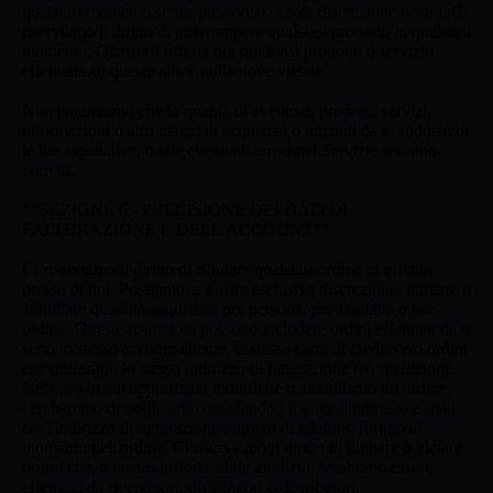
qualsiasi momento senza preavviso, a sola discrezione nostra. Ci
riserviamo il diritto di interrompere qualsiasi prodotto in qualsiasi
momento. Qualsiasi offerta per qualsiasi prodotto o servizio
effettuata su questo sito è nulla dove vietata.
Non garantiamo che la qualità di eventuali prodotti, servizi,
informazioni o altri materiali acquistati o ottenuti da te soddisferà
le tue aspettative, o che eventuali errori nel Servizio saranno
corretti.
**SEZIONE 6 - PRECISIONE DEI DATI DI
FATTURAZIONE E DELL'ACCOUNT**
Ci riserviamo il diritto di rifiutare qualsiasi ordine tu effettui
presso di noi. Possiamo, a nostra esclusiva discrezione, limitare o
annullare quantità acquistate per persona, per famiglia o per
ordine. Queste restrizioni possono includere ordini effettuati da o
sotto lo stesso account cliente, la stessa carta di credito e/o ordini
che utilizzano lo stesso indirizzo di fatturazione e/o spedizione.
Nel caso in cui apportiamo modifiche o annulliamo un ordine,
cercheremo di notificarti contattandoti tramite l'indirizzo e-mail
e/o l'indirizzo di fatturazione/numero di telefono fornito al
momento dell'ordine. Ci riserviamo il diritto di limitare o vietare
ordini che, a nostro insindacabile giudizio, sembrano essere
effettuati da rivenditori, distributori o distributori.