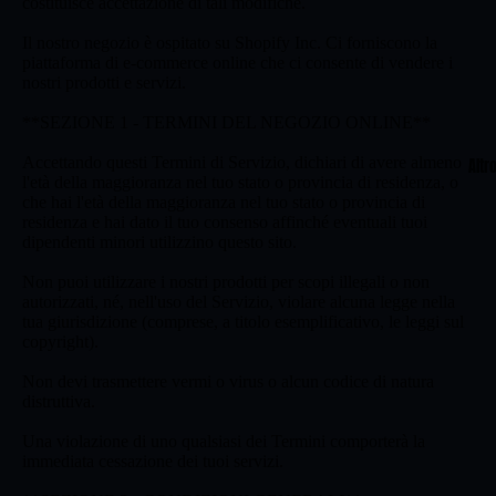
costituisce accettazione di tali modifiche.
Il nostro negozio è ospitato su Shopify Inc. Ci forniscono la
piattaforma di e-commerce online che ci consente di vendere i
nostri prodotti e servizi.
**SEZIONE 1 - TERMINI DEL NEGOZIO ONLINE**
Accettando questi Termini di Servizio, dichiari di avere almeno
Altr
l'età della maggioranza nel tuo stato o provincia di residenza, o
che hai l'età della maggioranza nel tuo stato o provincia di
residenza e hai dato il tuo consenso affinché eventuali tuoi
dipendenti minori utilizzino questo sito.
Non puoi utilizzare i nostri prodotti per scopi illegali o non
autorizzati, né, nell'uso del Servizio, violare alcuna legge nella
tua giurisdizione (comprese, a titolo esemplificativo, le leggi sul
copyright).
Non devi trasmettere vermi o virus o alcun codice di natura
distruttiva.
Una violazione di uno qualsiasi dei Termini comporterà la
immediata cessazione dei tuoi servizi.