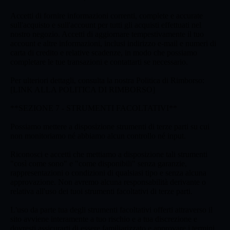
Accetti di fornire informazioni correnti, complete e accurate
sull'acquisto e sull'account per tutti gli acquisti effettuati nel
nostro negozio. Accetti di aggiornare tempestivamente il tuo
account e altre informazioni, inclusi indirizzo e-mail e numeri di
carta di credito e relative scadenze, in modo che possiamo
completare le tue transazioni e contattarti se necessario.
Per ulteriori dettagli, consulta la nostra Politica di Rimborso:
[LINK ALLA POLITICA DI RIMBORSO]
**SEZIONE 7 - STRUMENTI FACOLTATIVI**
Possiamo mettere a disposizione strumenti di terze parti su cui
non monitoriamo né abbiamo alcun controllo né input.
Riconosci e accetti che mettiamo a disposizione tali strumenti
"così come sono" e "come disponibili" senza garanzie,
rappresentazioni o condizioni di qualsiasi tipo e senza alcuna
approvazione. Non avremo alcuna responsabilità derivante o
relativa all'uso dei tuoi strumenti facoltativi di terze parti.
L'uso da parte tua degli strumenti facoltativi offerti attraverso il
sito avviene interamente a tuo rischio e a tua discrezione e
dovresti assicurarti di essere familiarizzato e approvare i termini