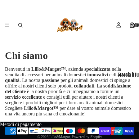
Hom
Chi siamo
Benvenuti in
Lillo&Margot™
, azienda
specializzata
nella
Traccia il T
vendita di accessori per animali domestici
innovativi
e di
alta
qualità
. La nostra
passione
per gli animali domestici ci spinge a
offrire ai nostri clienti solo prodotti
collaudati
. La
soddisfazione
del cliente
è la nostra priorità e ci impegniamo a fornire un
Informativa sui rimborsi
s
ervizio eccellente
e consigli utili per aiutare i nostri clienti a
scegliere i prodotti migliori per i loro amati animali domestici.
Informativa sulla privacy
Scegliete
Lillo&Margot™
per dare al vostro animale domestico
Termini e condizioni del servizio
una vita ancora più sana ed emozionante!
Informativa sulle spedizioni
Metodi di pagamento
F.A.Q. Domande
Recapiti
© 2026
Lillo&Margot
, Powered by Shopify