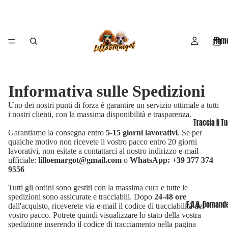
Hom
Informativa sulle Spedizioni
Uno dei nostri punti di forza è garantire un servizio ottimale a tutti
i nostri clienti, con la massima disponibilità e trasparenza.
Traccia il T
Garantiamo la consegna entro
5-15 giorni lavorativi
. Se per
qualche motivo non ricevete il vostro pacco entro 20 giorni
lavorativi, non esitate a contattarci al nostro indirizzo e-mail
ufficiale:
lilloemargot@gmail.com
o
WhatsApp: +39 377 374
9556
Tutti gli ordini sono gestiti con la massima cura e tutte le
spedizioni sono assicurate e tracciabili. Dopo
24-48 ore
F.A.Q. Domande
dall'acquisto, riceverete via e-mail il codice di tracciabilità del
vostro pacco. Potrete quindi visualizzare lo stato della vostra
Informativa sui rimborsi
spedizione inserendo il codice di tracciamento nella pagina